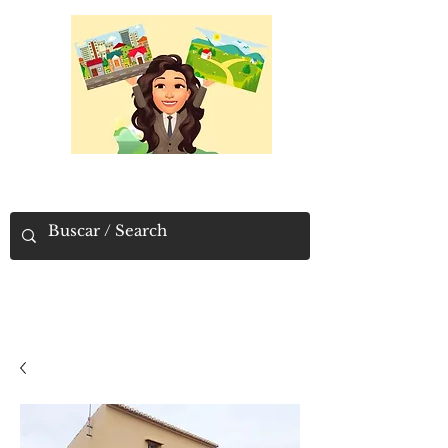
PUEBLOS Y
CAMPOS
Encuentra aqui la propiedad que
estás buscando