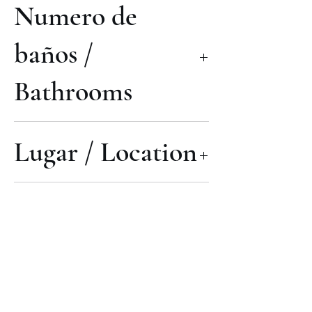
Numero de
baños /
Bathrooms
1
Lugar / Location
la talalla
Tipo de
propiedad /Type
of property