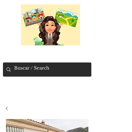
PUEBLOS Y
CAMPOS
Encuentra aqui la propiedad que
estás buscando