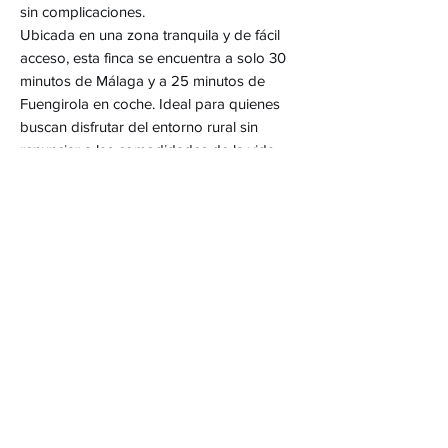
sin complicaciones.
Ubicada en una zona tranquila y de fácil
acceso, esta finca se encuentra a solo 30
minutos de Málaga y a 25 minutos de
Fuengirola en coche. Ideal para quienes
buscan disfrutar del entorno rural sin
renunciar a las comodidades de la vida
moderna.
No pierdas la oportunidad de adquirir esta
exclusiva propiedad a escasos metros del
corazón de Alhaurín el Grande, perfecta
para aquellos que buscan un hogar listo
para disfrutar desde el primer día. ¡Ven a
visitarla y descubre todas las ventajas de
vivir en una de las mejores zonas del
municipio!
Una inmobiliaria en Coin que vende
propiedades en Coin, Alhaurin, Cartama,